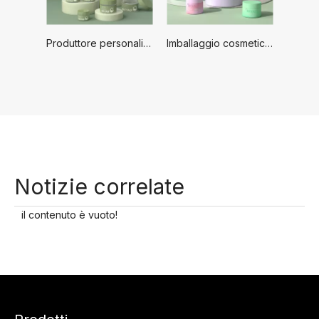
Produttore personalizzabile Vetro all'ingrosso Barattoli per cosmetici personalizzabili da 20 g 30 g Barattolo di vetro per crema cosmetica
Imballaggio cosmetico in vetro Vasetti cosmetici vuoti all'ingrosso da 20g 30g 75g Ricarica per vasetti cosmetici Vasetti cosmetici personalizzabili
Notizie correlate
il contenuto è vuoto!