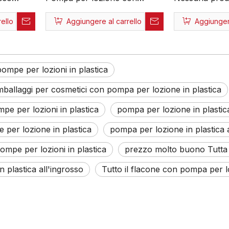
 logo
pompa per erogatore di
Logo personal
ello
Aggiungere al carrello
Aggiungere
allo
bottiglie a molla in plastica
all'ingrosso 
sso
per la pulizia della casa
Pompa per loz
ompa per
Eco
pompe per lozioni in plastica
 imballaggi per cosmetici con pompa per lozione in plastica
ompe per lozioni in plastica
pompa per lozione in plastic
 per lozione in plastica
pompa per lozione in plastica
 pompe per lozioni in plastica
prezzo molto buono Tutta 
 plastica all'ingrosso
Tutto il flacone con pompa per lo