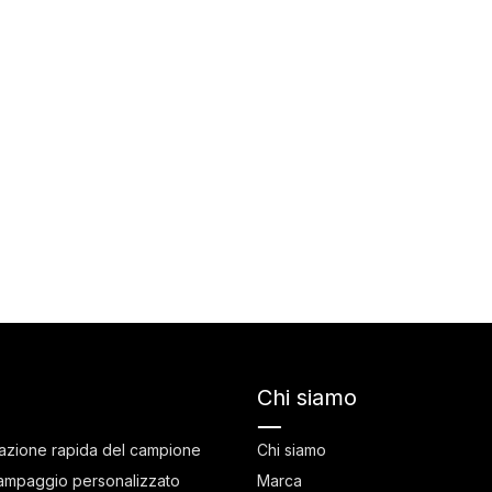
Chi siamo
azione rapida del campione
Chi siamo
ampaggio personalizzato
Marca