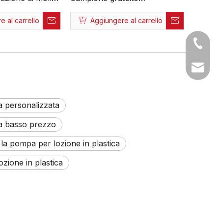
izzato
Produzione logo
 al carrello
Aggiungere al carrello
Qualità premium
personalizzato Nessun
ione in plastica
metallo Produzione ecologica
+86-05
Pompa per lozione da 24 mm
28 mm Tutta in plastica
sales1@
a personalizzata
 a basso prezzo
la pompa per lozione in plastica
zione in plastica