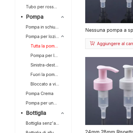
Tubo per rossetto
Pompa
Pompa in schiuma
Nessuna pompa a s
Pompa per lozione
ecologica riciclabile 
Aggiungere al carr
Tutta la pompa per l
Tutta la pompa per lozione in plastica
plastica per dispense
Pompa per lozione grande
Sinistra-destra bloccata
Fuori la pompa per lozione primaverile
Bloccato a vite
Pompa Crema
Pompa per unghie
Bottiglia
Bottiglia senz'aria
24mm 28mm Rispett
Bottiglia di alluminio