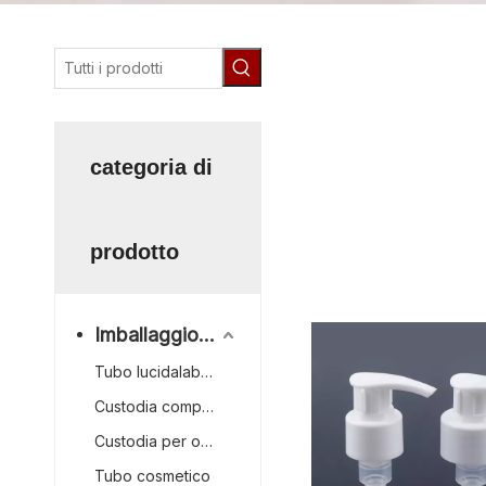
prezzo basso Tutta la pompa
plastica, Tutto il produttore
plastica, commercio all'ingro
cosmetici con pompa per lozi
categoria di
prezzo basso Tutta la
pompa per lozione in p
fabbrica, Personalizza
prodotto
Tutto il fornitore del
plastica,Tutti i flacon
Imballaggio cosmetico
Tubo lucidalabbra
Custodia compatta
Custodia per ombretti
Tubo cosmetico