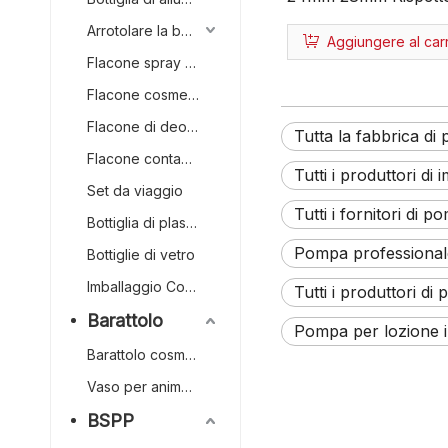
dell'ambiente Nessun
Arrotolare la bottiglia
Aggiungere al carr
personalizzato in met
Flacone spray continuo
Produzione all'ingro
Flacone cosmetico
Cosmetici Tutta la p
Flacone di deodorante
lozioni in plastica
Tutta la fabbrica di 
Flacone contagocce
Tutti i produttori di
Set da viaggio
Tutti i fornitori di p
Bottiglia di plastica
Pompa professionale
Bottiglie di vetro
Imballaggio Con Bastone Di Contorno/blush
Tutti i produttori di
Barattolo
Pompa per lozione in
Barattolo cosmetico
Vaso per animali domestici
BSPP