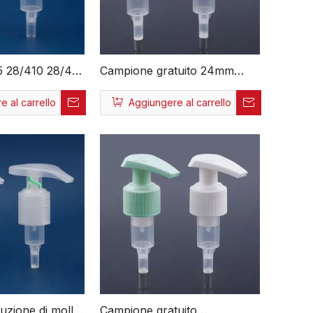
5 28/410 28/415
Campione gratuito 24mm
o Ecologico
28mm Erogatore di liquidi per
 al carrello
Aggiungere al carrello
izzato
imballaggio cosmetico
ulk Tutta la
Produzione ecologica di tutte
ione in plastica
le pompe per lozioni in
plastica
zione di molle
Campione gratuito