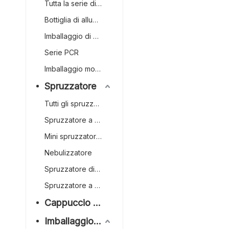
Tutta la serie di plastica
Bottiglia di alluminio
Imballaggio di carta
Serie PCR
Imballaggio monomateriale
Spruzzatore
Tutti gli spruzzatori a grilletto in plastica
Spruzzatore a grilletto
Mini spruzzatore a grilletto
Nebulizzatore
Spruzzatore di profumo
Spruzzatore a grilletto capovolto
Cappuccio e chiusura
Imballaggio in alluminio