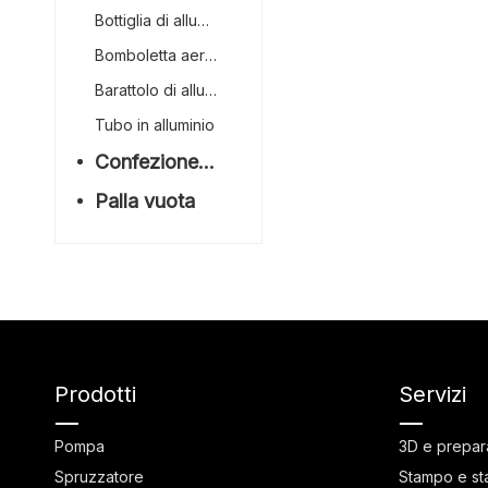
Bottiglia di alluminio
Bomboletta aerosol in alluminio
Barattolo di alluminio
Tubo in alluminio
Confezione di bambù
Palla vuota
Prodotti
Servizi
Pompa
3D e prepar
Spruzzatore
Stampo e st