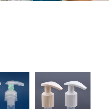
ca, prezzo molto buono Tutta la pompa per lozione in
lastica fabbrica, Personalizzato Tutta la pompa per lozione in
pa per lozione in plastica ,Tutti i produttori di imballaggi
zione in plastica, prezzo molto buono Tutta la
tica, Tutta la pompa per lozione in plastica
grosso Tutta la pompa per lozione in plastica,
aggi cosmetici con pompa per lozione in