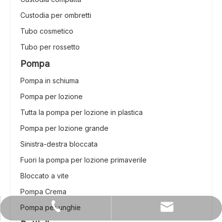
Custodia per ombretti
Tubo cosmetico
Tubo per rossetto
Pompa
Pompa in schiuma
Pompa per lozione
Tutta la pompa per lozione in plastica
Pompa per lozione grande
Sinistra-destra bloccata
Fuori la pompa per lozione primaverile
Bloccato a vite
Pompa Crema
Pompa per unghie
sales1@beyaqi-pack.com
+86-0571-82266375