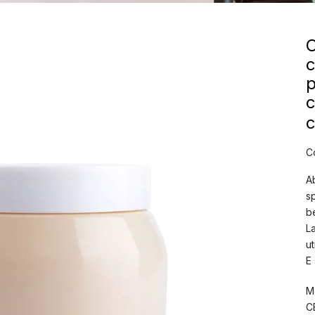
C
c
p
c
C
A
sp
b
L
ut
E 
M
C