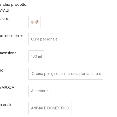
archio prodotto:
EYAQI
olore:
o industriale:
Cura personale
imensione:
100 ml
so:
Crema per gli occhi, crema per la cura d
ella pelle, crema per il viso, altri cosmetic
EM/ODM:
Accettare
i
ateriale:
ANIMALE DOMESTICO