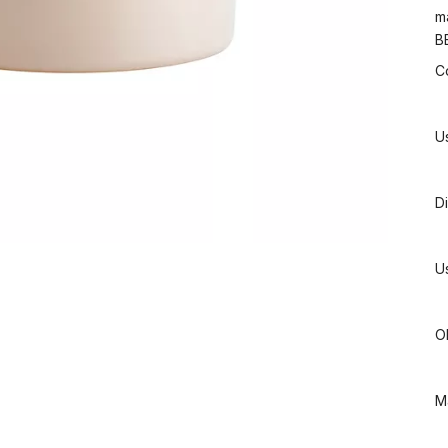
m
B
C
Us
D
U
O
M