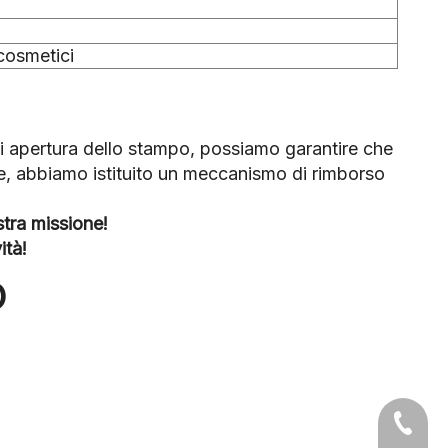
 cosmetici
di apertura dello stampo, possiamo garantire che
ne, abbiamo istituito un meccanismo di rimborso
stra missione!
ità!
O
+86-05