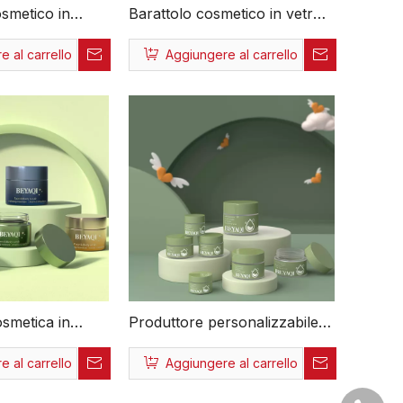
osmetico in
Barattolo cosmetico in vetro
cosmetici vuoti
riutilizzabile vuoto
 al carrello
Aggiungere al carrello
da 20g 30g 75g
personalizzato di alta vendita
asetti cosmetici
da 15 g 20 g Barattolo
ici
cosmetico in vetro
li
trasparente
smetica in
Produttore personalizzabile
otondo colorato
Vetro all'ingrosso Barattoli
 al carrello
Aggiungere al carrello
Confezione
per cosmetici personalizzabili
5 ml 15 ml
da 20 g 30 g Barattolo di