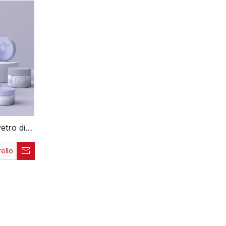
di lusso Vasetti per cosmetici
Ricarica bara
in vetro di lusso Fornitori
di lusso
etro di
di fascia
ello
tti
 Ricarica