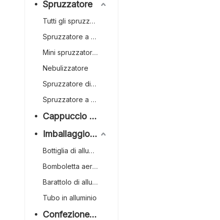
Spruzzatore
Tutti gli spruzzatori a grilletto in plastica
Spruzzatore a grilletto
Mini spruzzatore a grilletto
Nebulizzatore
Spruzzatore di profumo
Spruzzatore a grilletto capovolto
Cappuccio e chiusura
Imballaggio in alluminio
Bottiglia di alluminio
Bomboletta aerosol in alluminio
Barattolo di alluminio
Tubo in alluminio
Confezione di bambù