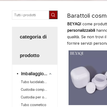
Barattoli cosme
BEYAQI
come produtto
personalizzabili
hanno 
categoria di
qualità. Se non trovi i
fornire servizi persona
prodotto
Imballaggio cosmetico
Tubo lucidalabbra
Custodia compatta
Custodia per ombretti
Tubo cosmetico