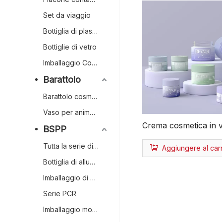
all'ingrosso barattolo
Set da viaggio
cosmetico di vetro
Bottiglia di plastica
Bottiglie di vetro
Imballaggio Con Bastone Di Contorno/blush
Barattolo
Barattolo cosmetico
Vaso per animali domestici
Crema cosmetica in v
BSPP
lusso personalizzata 
Tutta la serie di plastica
Aggiungere al carr
alta 20g 50g 75g Vase
Bottiglia di alluminio
cosmetici trasparenti
Imballaggio di carta
vasetti cosmetici
Serie PCR
Imballaggio monomateriale