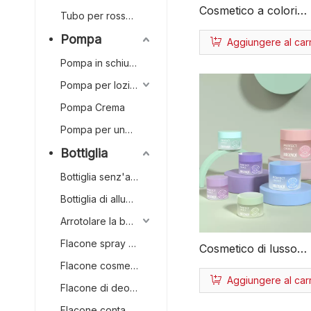
Cosmetico a colori
Tubo per rossetto
personalizzato 20g 
Pompa
Aggiungere al carr
Barattolo di crema
Pompa in schiuma
all'ingrosso Barattol
cosmetico in plastica
Pompa per lozione
cosmetica Barattolo 
Pompa Crema
vuoto
Pompa per unghie
Bottiglia
Bottiglia senz'aria
Bottiglia di alluminio
Arrotolare la bottiglia
Flacone spray continuo
Cosmetico di lusso
Flacone cosmetico
personalizzato color
Aggiungere al carr
cosmetico 20g 30g 5
Flacone di deodorante
barattolo di crema
Flacone contagocce