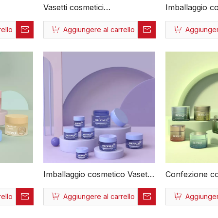
Vasetti cosmetici
Imballaggio c
30g 50g
personalizzati riutilizzabili
vetro Vasetti 
ello
Aggiungere al carrello
Aggiungere
OEM ODM di moda
all'ingrosso 
o
all'ingrosso per la cura della
Ricarica per v
pelle di lusso in fabbrica con
Vasetti cosmet
di crema
coperchi
personalizzabi
Imballaggio cosmetico Vasetti
Confezione co
e
per cosmetici in vetro di
vetro sfuso r
ello
Aggiungere al carrello
Aggiungere
0g 75g
fascia alta da 50 ml 75 ml
all'ingrosso 
Vasetti per cosmetici in vetro
cosmetica da 